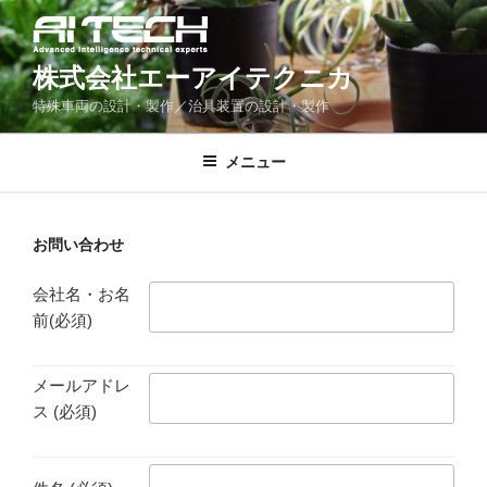
コ
ン
テ
株式会社エーアイテクニカ
ン
特殊車両の設計・製作／治具装置の設計・製作
ツ
へ
メニュー
ス
キ
ッ
お問い合わせ
プ
会社名・お名
前(必須)
メールアドレ
ス (必須)